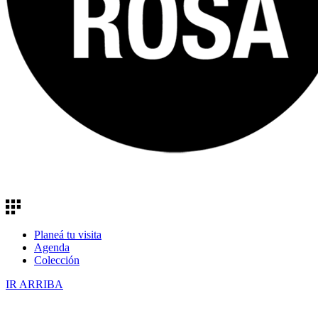
Planeá tu visita
Agenda
Colección
IR ARRIBA