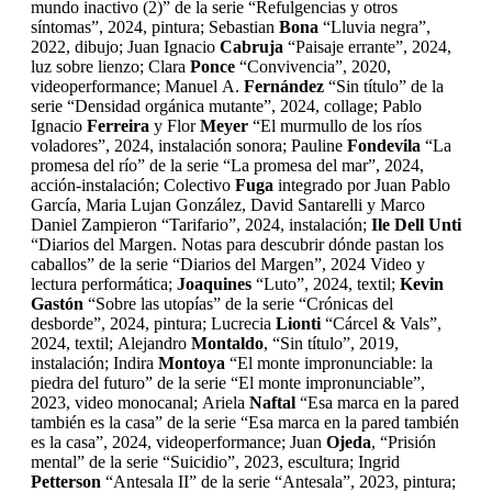
mundo inactivo (2)” de la serie “Refulgencias y otros
síntomas”, 2024, pintura; Sebastian
Bona
“Lluvia negra”,
2022, dibujo; Juan Ignacio
Cabruja
“Paisaje errante”, 2024,
luz sobre lienzo; Clara
Ponce
“Convivencia”, 2020,
videoperformance; Manuel A.
Fernández
“Sin título” de la
serie “Densidad orgánica mutante”, 2024, collage; Pablo
Ignacio
Ferreira
y Flor
Meyer
“El murmullo de los ríos
voladores”, 2024, instalación sonora; Pauline
Fondevila
“La
promesa del río” de la serie “La promesa del mar”, 2024,
acción-instalación; Colectivo
Fuga
integrado por Juan Pablo
García, Maria Lujan González, David Santarelli y Marco
Daniel Zampieron “Tarifario”, 2024, instalación;
Ile
Dell Unti
“Diarios del Margen. Notas para descubrir dónde pastan los
caballos” de la serie “Diarios del Margen”, 2024 Video y
lectura performática;
Joaquines
“Luto”, 2024, textil;
Kevin
Gastón
“Sobre las utopías” de la serie “Crónicas del
desborde”, 2024, pintura; Lucrecia
Lionti
“Cárcel & Vals”,
2024, textil; Alejandro
Montaldo
, “Sin título”, 2019,
instalación; Indira
Montoya
“El monte impronunciable: la
piedra del futuro” de la serie “El monte impronunciable”,
2023, video monocanal; Ariela
Naftal
“Esa marca en la pared
también es la casa” de la serie “Esa marca en la pared también
es la casa”, 2024, videoperformance; Juan
Ojeda
, “Prisión
mental” de la serie “Suicidio”, 2023, escultura; Ingrid
Petterson
“Antesala II” de la serie “Antesala”, 2023, pintura;