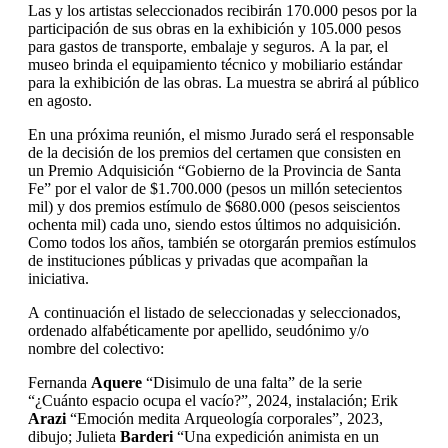
Las y los artistas seleccionados recibirán 170.000 pesos por la
participación de sus obras en la exhibición y 105.000 pesos
para gastos de transporte, embalaje y seguros. A la par, el
museo brinda el equipamiento técnico y mobiliario estándar
para la exhibición de las obras. La muestra se abrirá al público
en agosto.
En una próxima reunión, el mismo Jurado será el responsable
de la decisión de los premios del certamen que consisten en
un Premio Adquisición “Gobierno de la Provincia de Santa
Fe” por el valor de $1.700.000 (pesos un millón setecientos
mil) y dos premios estímulo de $680.000 (pesos seiscientos
ochenta mil) cada uno, siendo estos últimos no adquisición.
Como todos los años, también se otorgarán premios estímulos
de instituciones públicas y privadas que acompañan la
iniciativa.
A continuación el listado de seleccionadas y seleccionados,
ordenado alfabéticamente por apellido, seudónimo y/o
nombre del colectivo:
Fernanda
Aquere
“Disimulo de una falta” de la serie
“¿Cuánto espacio ocupa el vacío?”, 2024, instalación; Erik
Arazi
“Emoción medita Arqueología corporales”, 2023,
dibujo; Julieta
Barderi
“Una expedición animista en un