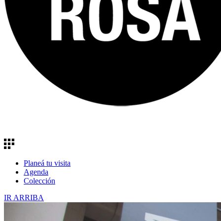
Planeá tu visita
Agenda
Colección
IR ARRIBA