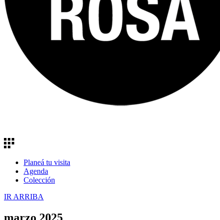
Planeá tu visita
Agenda
Colección
IR ARRIBA
marzo 2025