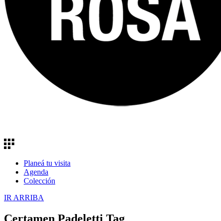
Planeá tu visita
Agenda
Colección
IR ARRIBA
Certamen Padeletti Tag